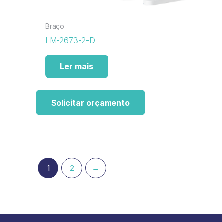
Braço
LM-2673-2-D
Ler mais
Solicitar orçamento
1
2
→