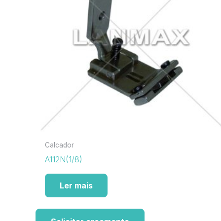
Calcador
A112N(1/8)
Ler mais