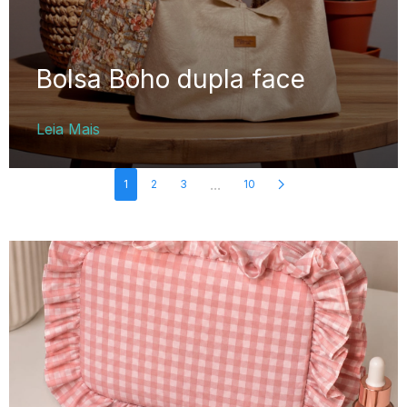
Bolsa Boho dupla face
Leia Mais
...
1
2
3
10