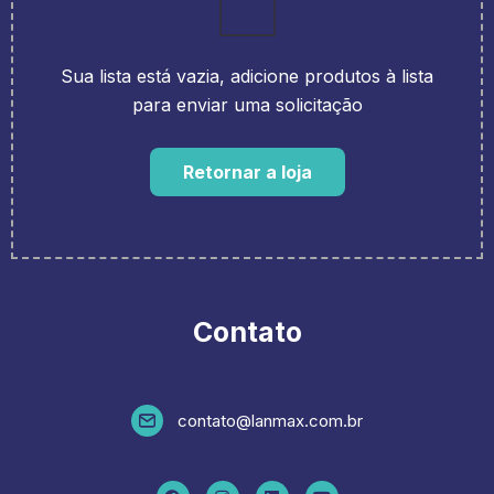
Sua lista está vazia, adicione produtos à lista
para enviar uma solicitação
Retornar a loja
Contato
contato@lanmax.com.br
F
I
L
Y
a
n
i
o