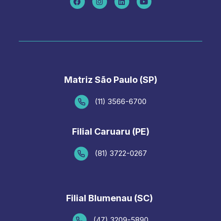
c
s
n
u
e
t
k
t
b
a
e
u
o
g
d
b
o
r
i
e
k
a
n
m
Matriz São Paulo (SP)
(11) 3566-6700
Filial Caruaru (PE)
(81) 3722-0267
Filial Blumenau (SC)
(47) 3209-5890