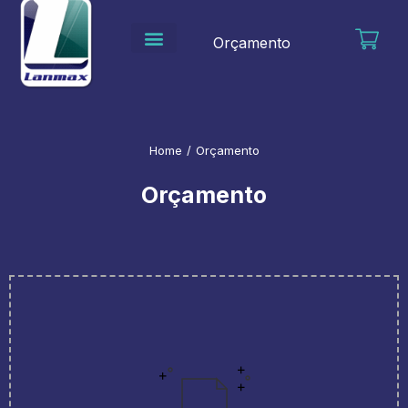
Ir
para
Orçamento
o
conteúdo
Home
/
Orçamento
Orçamento