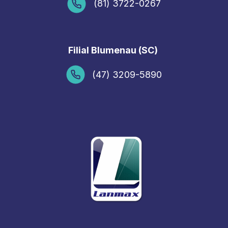
(81) 3722-0267
Filial Blumenau (SC)
(47) 3209-5890
F
I
L
Y
a
n
i
o