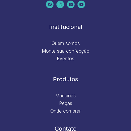
c
s
n
u
e
t
k
t
b
a
e
u
o
g
d
b
o
r
i
e
k
a
n
m
Institucional
Quem somos
Monte sua confecção
Eventos
Produtos
Máquinas
Peças
Onde comprar
Contato