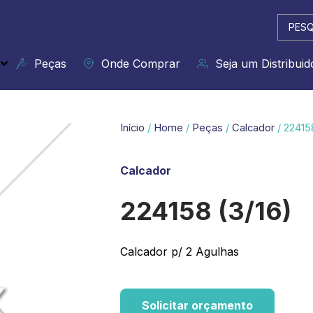
Pesqui
...
Peças
Onde Comprar
Seja um Distribuid
Início
/
Home
/
Peças
/
Calcador
/ 22415
Calcador
224158 (3/16)
Calcador p/ 2 Agulhas
Solicitar orçamento