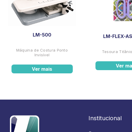
LM-500
LM-FLEX-AS
Máquina de Costura Ponto
Tesoura Titânio
Invisível
Ver ma
Ver mais
Institucional