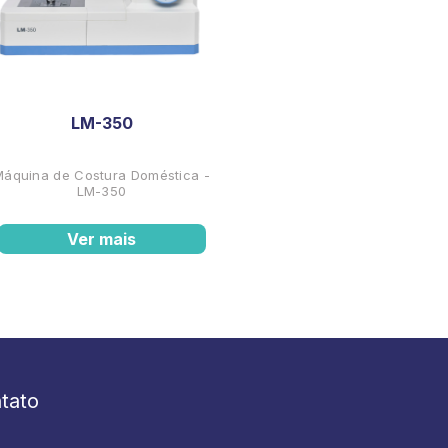
LM-350
Máquina de Costura Doméstica -
LM-350
Ver mais
tato