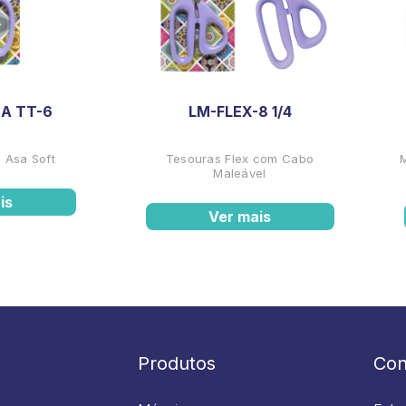
A TT-6
LM-FLEX-8 1/4
 Asa Soft
Tesouras Flex com Cabo
Maleável
is
Ver mais
Produtos
Con