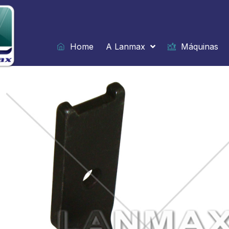
Ir
para
o
conteúdo
Home
A Lanmax
Máquinas