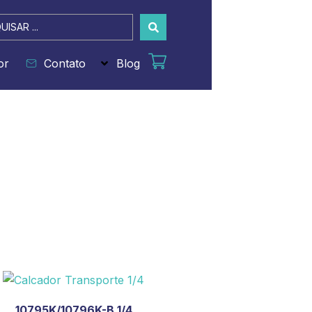
sar
or
Contato
Blog
10795K/10796K-B 1/4