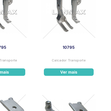
795
10795
Transporte
Calcador Transporte
 mais
Ver mais