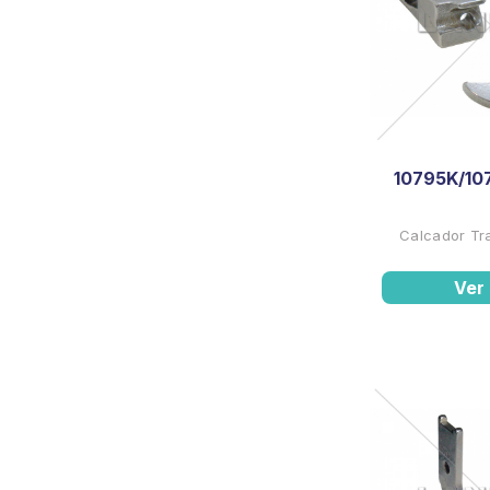
10795K/10
Calcador Tr
Ver