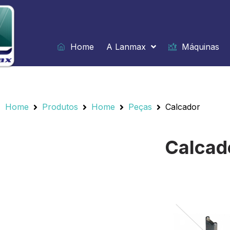
Ir
para
o
conteúdo
Home
A Lanmax
Máquinas
Home
/
Produtos
/
Home
/
Peças
/
Calcador
Home
Produtos
Home
Peças
Calcador
Calcad