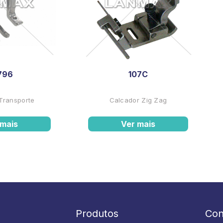
796
107C
Transporte
Calcador Zig Zag
 mais
Ver mais
Produtos
Con