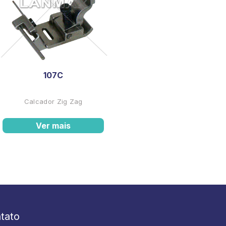
107C
Calcador Zig Zag
Ver mais
tato