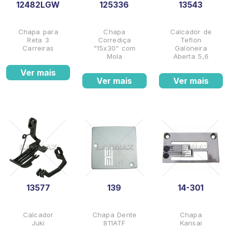
12482LGW
125336
13543
Chapa para
Chapa
Calcador de
Reta 3
Corrediça
Teflon
Carreiras
"15x30" com
Galoneira
Mola
Aberta 5,6
Ver mais
Ver mais
Ver mais
13577
139
14-301
Calcador
Chapa Dente
Chapa
Juki
811ATF
Kansai