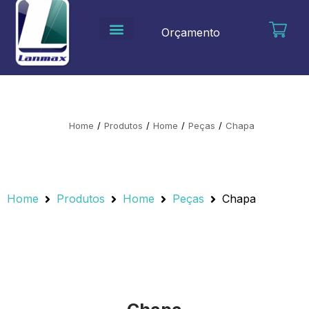
Ir
para
Orçamento
o
conteúdo
Home
/
Produtos
/
Home
/
Peças
/
Chapa
Home
Produtos
Home
Peças
Chapa