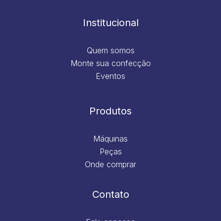
o
r
i
e
k
a
n
m
Institucional
Quem somos
Monte sua confecção
Eventos
Produtos
Máquinas
Peças
Onde comprar
Contato