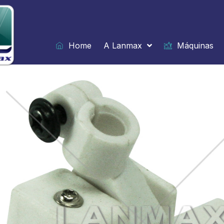
Ir
para
o
conteúdo
Home
A Lanmax
Máquinas