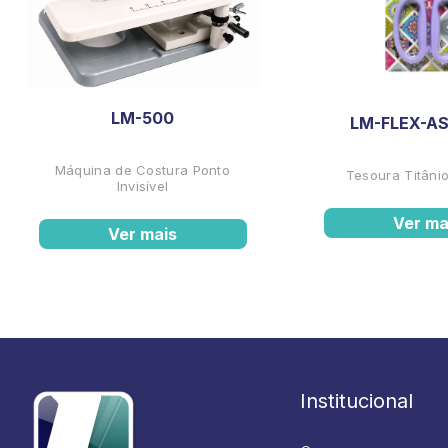
LM-500
LM-FLEX-AS
Máquina de Costura Ponto
Tesoura Titânio
Invisível
Ver ma
Ver mais
Institucional