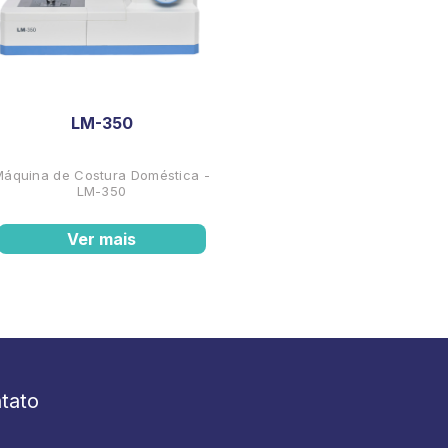
LM-350
Máquina de Costura Doméstica -
LM-350
Ver mais
tato