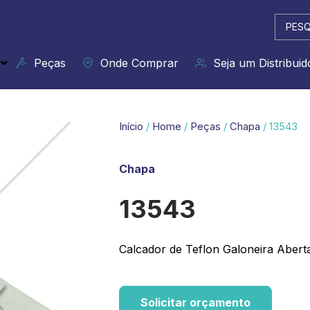
Pesqui
...
Peças
Onde Comprar
Seja um Distribuid
Início
/
Home
/
Peças
/
Chapa
/ 13543
Chapa
13543
Calcador de Teflon Galoneira Abert
Solicitar orçamento