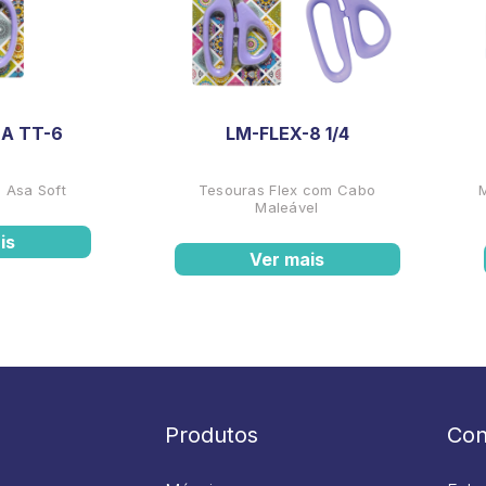
A TT-6
LM-FLEX-8 1/4
 Asa Soft
Tesouras Flex com Cabo
Maleável
is
Ver mais
Produtos
Con