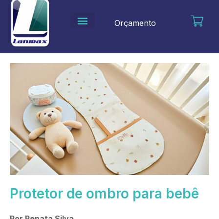
Ir
para
Orçamento
o
conteúdo
Protetor de ombro para bebê
Por Renata Silva