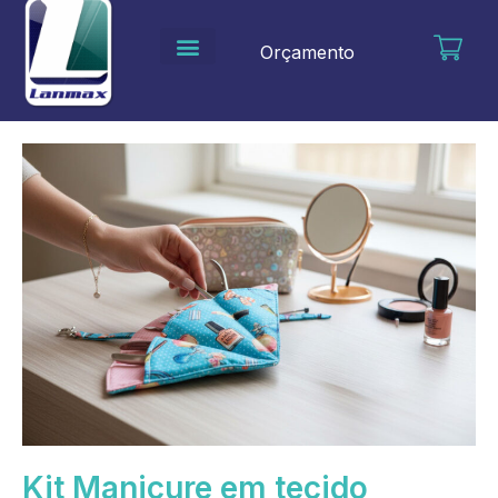
Ir
para
Orçamento
o
conteúdo
Kit Manicure em tecido