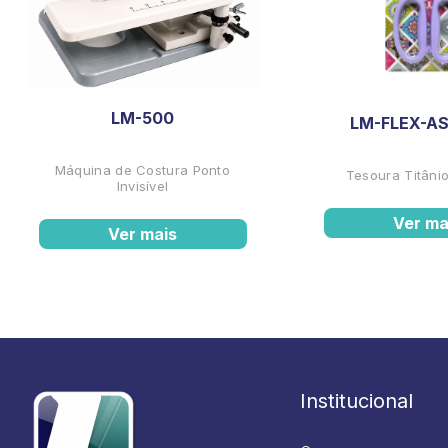
LM-500
LM-FLEX-AS
Máquina de Costura Ponto
Tesoura Titânio
Invisível
Ver ma
Ver mais
Institucional