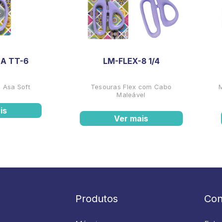
A TT-6
LM-FLEX-8 1/4
 Asa Soft
Tesouras Flex com Cabo
Maleável
is
Ver mais
Produtos
Con