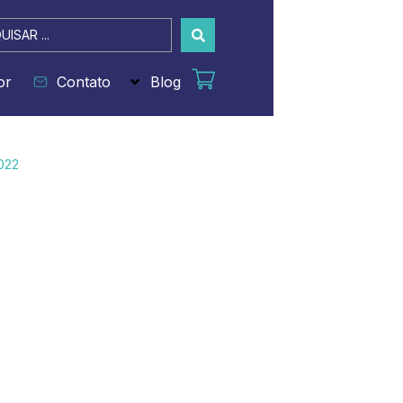
sar
or
Contato
Blog
022