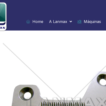
Ir
para
o
conteúdo
Home
A Lanmax
Máquinas