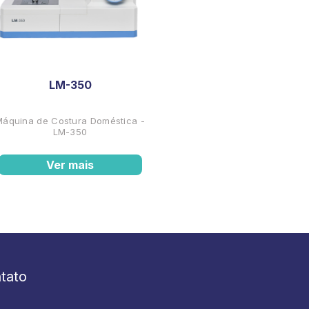
LM-350
Máquina de Costura Doméstica -
LM-350
Ver mais
tato