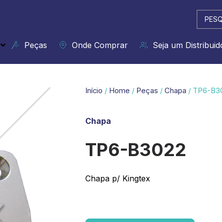
Pesqui
...
Peças
Onde Comprar
Seja um Distribuid
Início
/
Home
/
Peças
/
Chapa
/ TP6-B3
Chapa
TP6-B3022
Chapa p/ Kingtex