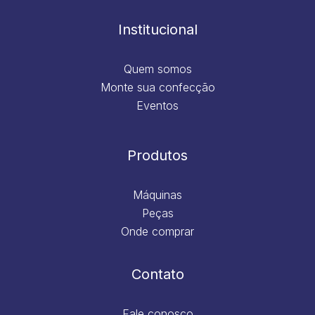
o
r
i
e
k
a
n
m
Institucional
Quem somos
Monte sua confecção
Eventos
Produtos
Máquinas
Peças
Onde comprar
Contato
Fale conosco