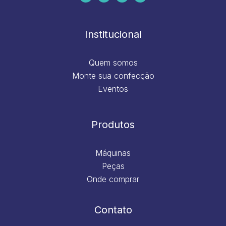
b
a
e
u
o
g
d
b
o
r
i
e
k
a
n
m
Institucional
Quem somos
Monte sua confecção
Eventos
Produtos
Máquinas
Peças
Onde comprar
Contato