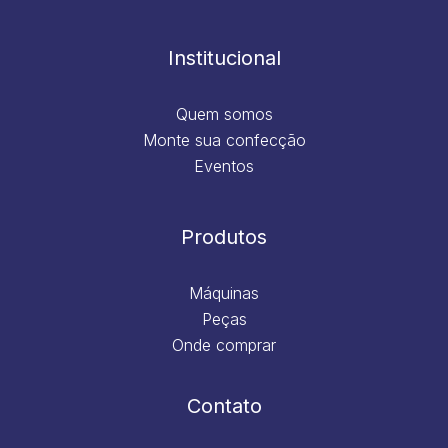
o
g
d
b
o
r
i
e
k
a
n
m
Institucional
Quem somos
Monte sua confecção
Eventos
Produtos
Máquinas
Peças
Onde comprar
Contato