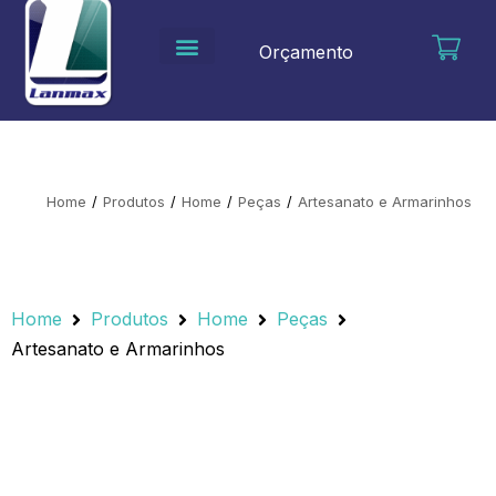
Ir
para
Orçamento
o
conteúdo
Home
/
Produtos
/
Home
/
Peças
/
Artesanato e Armarinhos
Home
Produtos
Home
Peças
Artesanato e Armarinhos