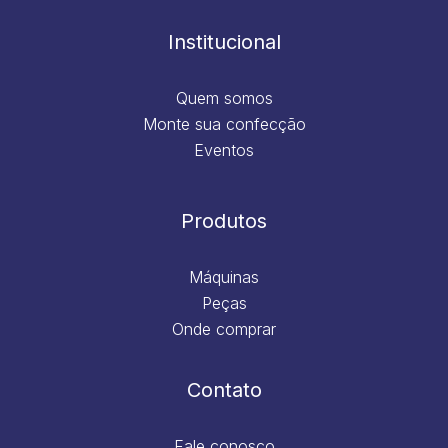
o
r
i
e
k
a
n
m
Institucional
Quem somos
Monte sua confecção
Eventos
Produtos
Máquinas
Peças
Onde comprar
Contato
Fale conosco