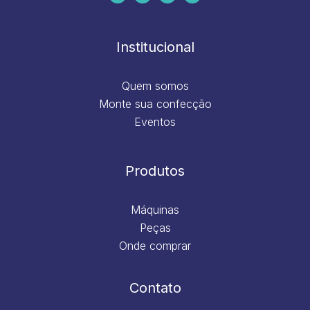
b
a
e
u
o
g
d
b
o
r
i
e
k
a
n
m
Institucional
Quem somos
Monte sua confecção
Eventos
Produtos
Máquinas
Peças
Onde comprar
Contato