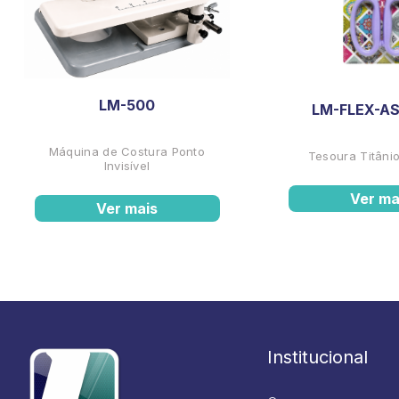
LM-500
LM-FLEX-AS
Máquina de Costura Ponto
Tesoura Titânio
Invisível
Ver ma
Ver mais
Institucional