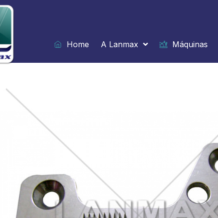
Ir
para
o
conteúdo
Home
A Lanmax
Máquinas