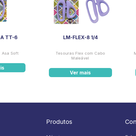
A TT-6
LM-FLEX-8 1/4
 Asa Soft
Tesouras Flex com Cabo
Maleável
is
Ver mais
Produtos
Con