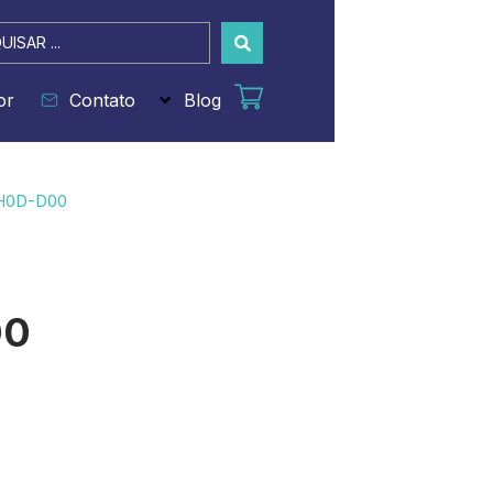
sar
or
Contato
Blog
H0D-D00
00