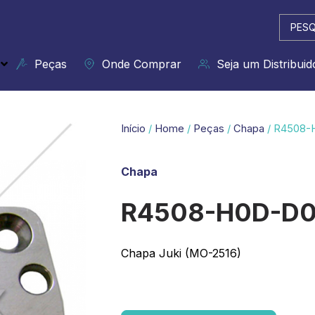
Pesqui
...
Peças
Onde Comprar
Seja um Distribuid
Início
/
Home
/
Peças
/
Chapa
/ R4508-
Chapa
R4508-H0D-D
Chapa Juki (MO-2516)