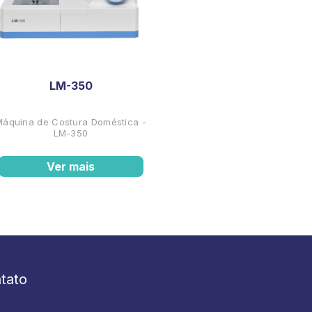
LM-350
Máquina de Costura Doméstica -
LM-350
Ver mais
tato