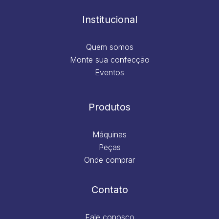
o
r
i
e
k
a
n
m
Institucional
Quem somos
Monte sua confecção
Eventos
Produtos
Máquinas
Peças
Onde comprar
Contato
Fale conosco