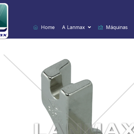
Ir
para
o
conteúdo
Home
A Lanmax
Máquinas