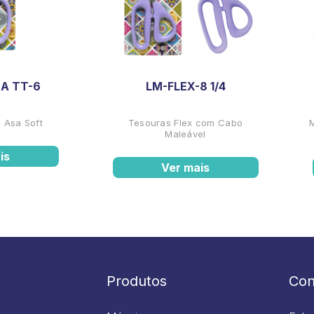
A TT-6
LM-FLEX-8 1/4
 Asa Soft
Tesouras Flex com Cabo
Maleável
is
Ver mais
Produtos
Con