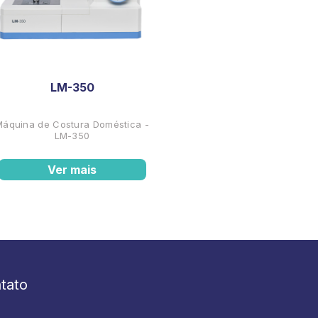
LM-350
Máquina de Costura Doméstica -
LM-350
Ver mais
tato