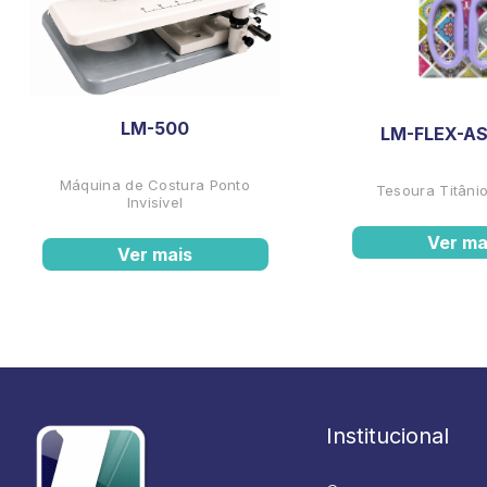
LM-500
LM-FLEX-AS
Máquina de Costura Ponto
Tesoura Titânio
Invisível
Ver ma
Ver mais
Institucional