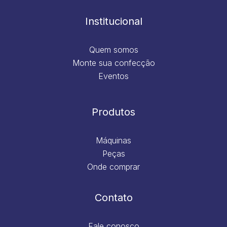
o
r
i
e
k
a
n
m
Institucional
Quem somos
Monte sua confecção
Eventos
Produtos
Máquinas
Peças
Onde comprar
Contato
Fale conosco