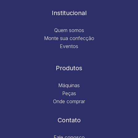
o
r
i
e
k
a
n
m
Institucional
Quem somos
Monte sua confecção
Eventos
Produtos
Máquinas
Peças
Onde comprar
Contato
Fale conosco