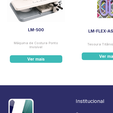
LM-500
LM-FLEX-AS
Máquina de Costura Ponto
Tesoura Titânio
Invisível
Ver ma
Ver mais
Institucional