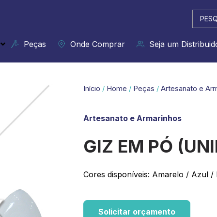
Pesqui
...
Peças
Onde Comprar
Seja um Distribuid
Início
/
Home
/
Peças
/
Artesanato e Ar
Artesanato e Armarinhos
GIZ EM PÓ (UNI
Cores disponíveis: Amarelo / Azul /
Solicitar orçamento