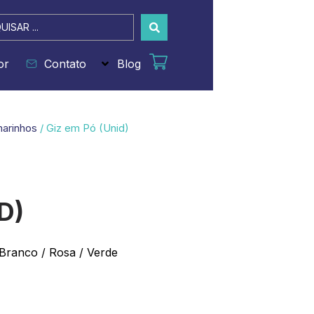
sar
or
Contato
Blog
marinhos
/ Giz em Pó (Unid)
D)
 Branco / Rosa / Verde