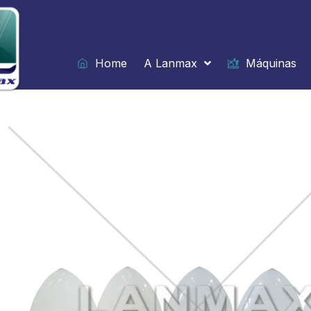
Ir
para
o
conteúdo
Home
A Lanmax
Máquinas