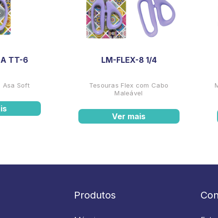
A TT-6
LM-FLEX-8 1/4
 Asa Soft
Tesouras Flex com Cabo
Maleável
is
Ver mais
Produtos
Con