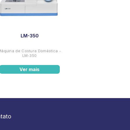
LM-350
Máquina de Costura Doméstica -
LM-350
Ver mais
tato