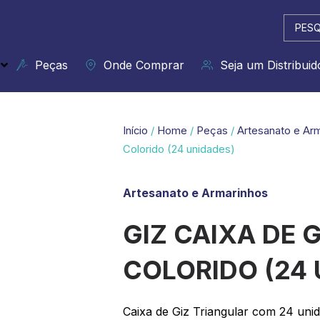
Pesqui
...
Peças
Onde Comprar
Seja um Distribuid
Início
/
Home
/
Peças
/
Artesanato e Ar
Colorido (24 unidades)
Artesanato e Armarinhos
GIZ CAIXA DE G
COLORIDO (24 
Caixa de Giz Triangular com 24 uni