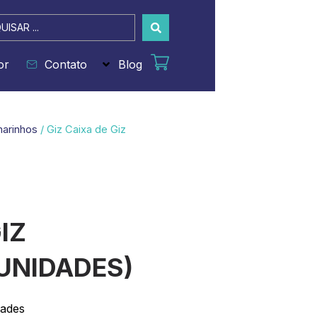
sar
or
Contato
Blog
marinhos
/ Giz Caixa de Giz
IZ
UNIDADES)
dades