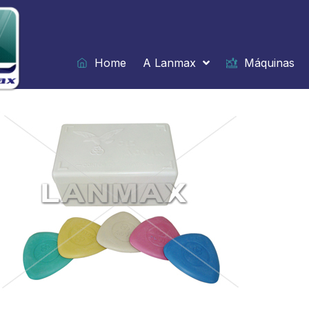
Ir
para
o
conteúdo
Home
A Lanmax
Máquinas