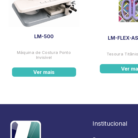
LM-500
LM-FLEX-AS
Máquina de Costura Ponto
Tesoura Titânio
Invisível
Ver ma
Ver mais
Institucional