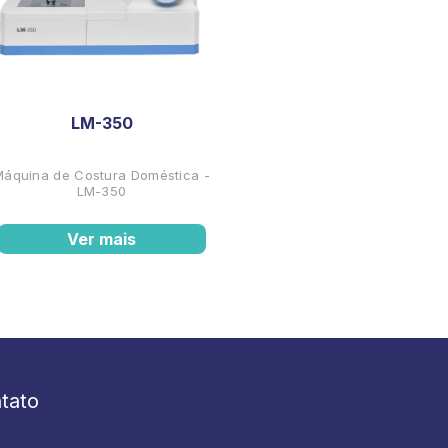
LM-350
Máquina de Costura Doméstica -
LM-350
Ver mais
tato