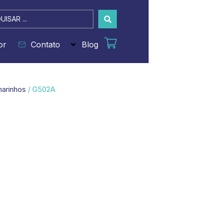
sar
or
Contato
Blog
marinhos
/ G502A