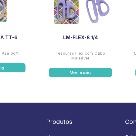
A TT-6
LM-FLEX-8 1/4
 Asa Soft
Tesouras Flex com Cabo
Maleável
is
Ver mais
Produtos
Con