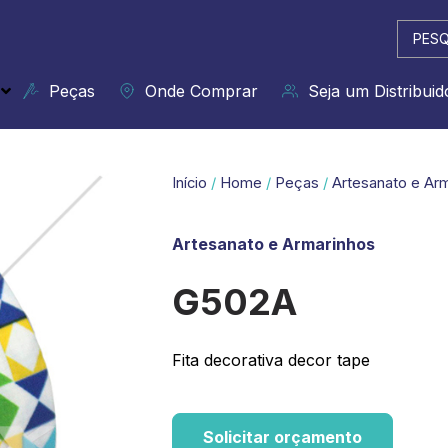
Pesqui
...
Peças
Onde Comprar
Seja um Distribuid
Início
/
Home
/
Peças
/
Artesanato e Ar
Artesanato e Armarinhos
G502A
Fita decorativa decor tape
Solicitar orçamento