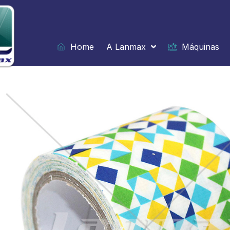
Ir
para
o
conteúdo
Home
A Lanmax
Máquinas