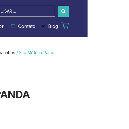
sar
or
Contato
Blog
marinhos
/ Fita Métrica Panda
PANDA