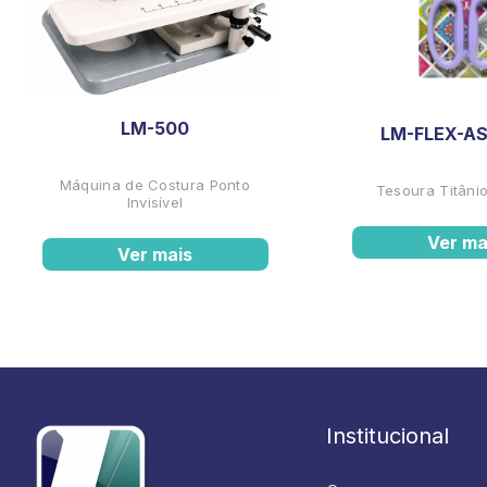
LM-500
LM-FLEX-AS
Máquina de Costura Ponto
Tesoura Titânio
Invisível
Ver ma
Ver mais
Institucional