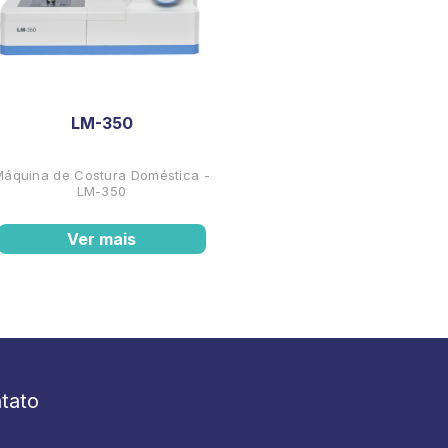
LM-350
Máquina de Costura Doméstica -
LM-350
Ver mais
tato