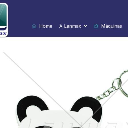
Ir
para
o
conteúdo
Home
A Lanmax
Máquinas