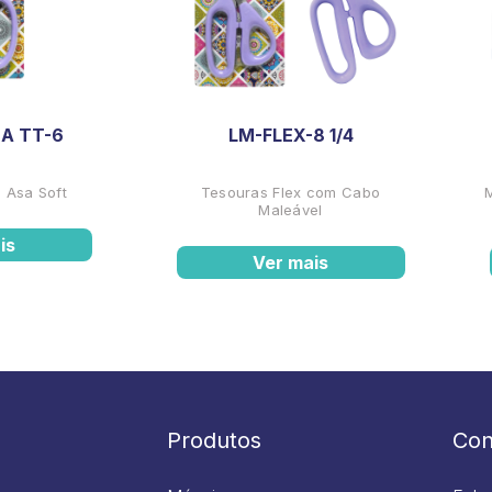
A TT-6
LM-FLEX-8 1/4
 Asa Soft
Tesouras Flex com Cabo
Maleável
is
Ver mais
Produtos
Con