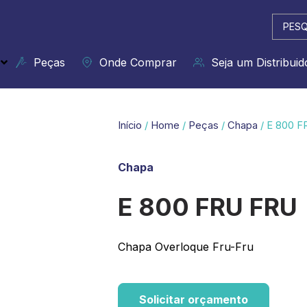
Pesqui
...
Peças
Onde Comprar
Seja um Distribuid
Início
/
Home
/
Peças
/
Chapa
/ E 800 
Chapa
E 800 FRU FRU
Chapa Overloque Fru-Fru
Solicitar orçamento