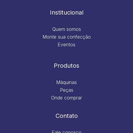
o
r
i
e
k
a
n
m
Institucional
Quem somos
Monte sua confecção
Eventos
Produtos
Máquinas
Peças
Onde comprar
Contato
Fale conosco