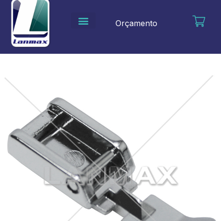
Ir
para
Orçamento
o
conteúdo