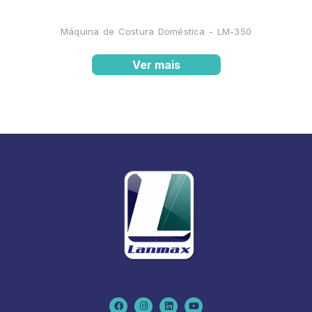
Máquina de Costura Doméstica - LM-350
Ver mais
F
I
L
Y
a
n
i
o
c
s
n
u
e
t
k
t