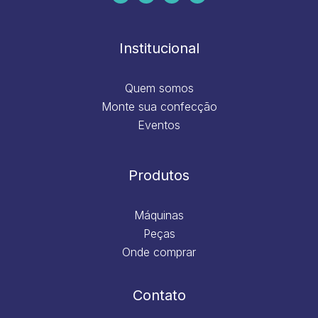
b
a
e
u
o
g
d
b
o
r
i
e
k
a
n
m
Institucional
Quem somos
Monte sua confecção
Eventos
Produtos
Máquinas
Peças
Onde comprar
Contato