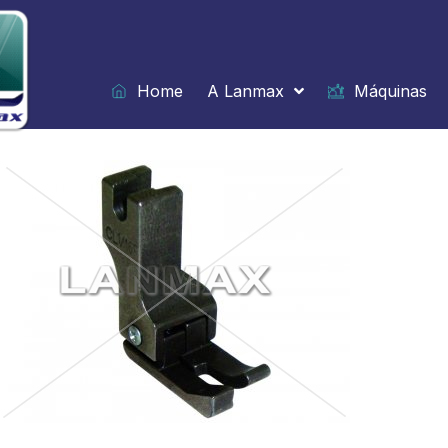
Ir
para
o
conteúdo
Home
A Lanmax
Máquinas