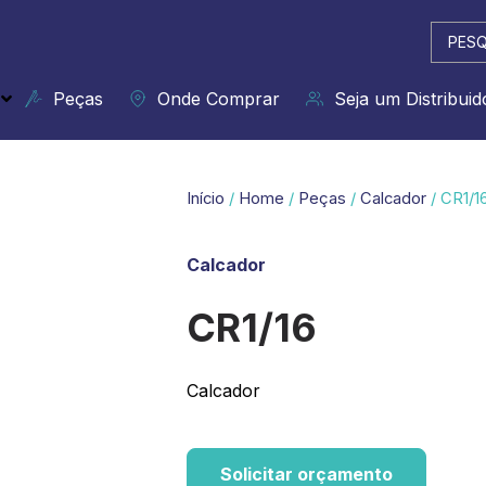
Pesqui
...
Peças
Onde Comprar
Seja um Distribuid
Início
/
Home
/
Peças
/
Calcador
/ CR1/1
Calcador
CR1/16
Calcador
Solicitar orçamento