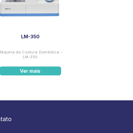
LM-350
Máquina de Costura Doméstica -
LM-350
Ver mais
tato