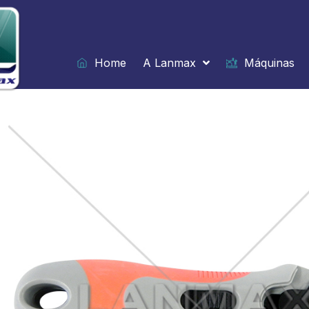
Ir
para
o
conteúdo
Home
A Lanmax
Máquinas