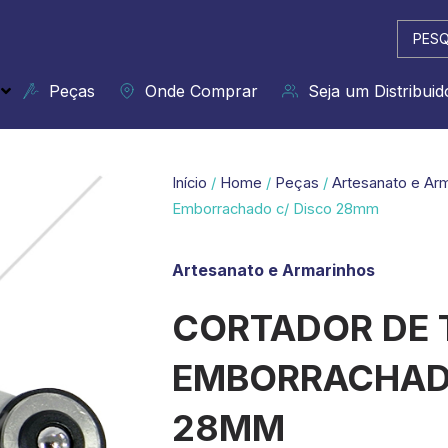
Pesqui
...
Peças
Onde Comprar
Seja um Distribuid
Início
/
Home
/
Peças
/
Artesanato e Ar
Emborrachado c/ Disco 28mm
Artesanato e Armarinhos
CORTADOR DE 
EMBORRACHADO
28MM