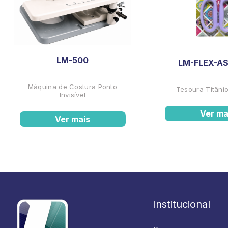
LM-500
LM-FLEX-AS
Máquina de Costura Ponto
Tesoura Titânio
Invisível
Ver ma
Ver mais
Institucional