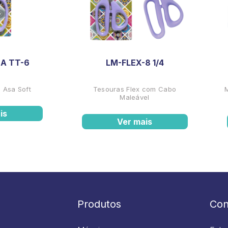
A TT-6
LM-FLEX-8 1/4
 Asa Soft
Tesouras Flex com Cabo
Maleável
is
Ver mais
Produtos
Con