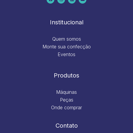
b
a
e
u
o
g
d
b
o
r
i
e
k
a
n
m
Institucional
Quem somos
Monte sua confecção
Eventos
Produtos
Máquinas
Peças
Onde comprar
Contato