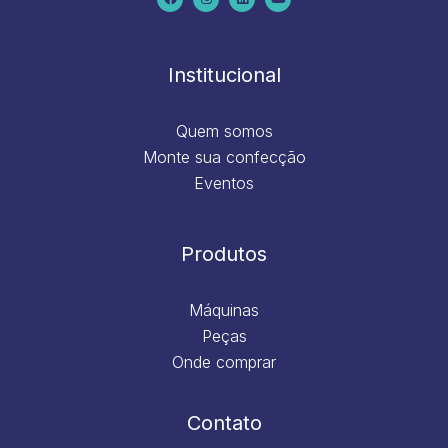
b
a
e
u
o
g
d
b
o
r
i
e
k
a
n
m
Institucional
Quem somos
Monte sua confecção
Eventos
Produtos
Máquinas
Peças
Onde comprar
Contato