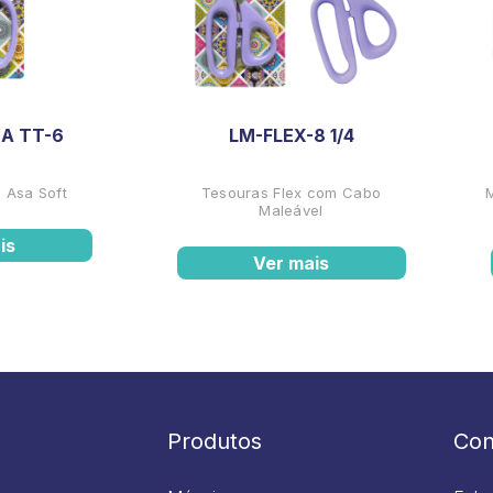
A TT-6
LM-FLEX-8 1/4
 Asa Soft
Tesouras Flex com Cabo
Maleável
is
Ver mais
Produtos
Con