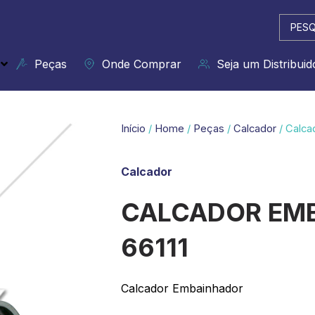
Pesqui
...
Peças
Onde Comprar
Seja um Distribuid
Início
/
Home
/
Peças
/
Calcador
/ Calca
Calcador
CALCADOR EM
66111
Calcador Embainhador