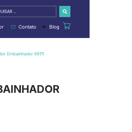
sar
or
Contato
Blog
dor Embainhador 66111
BAINHADOR