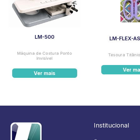
LM-500
LM-FLEX-AS
Máquina de Costura Ponto
Tesoura Titânio
Invisível
Ver ma
Ver mais
Institucional