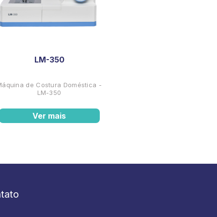
LM-350
Máquina de Costura Doméstica -
LM-350
Ver mais
tato