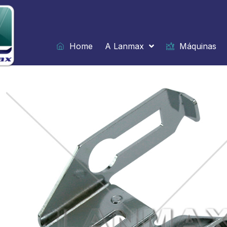
Ir
para
o
conteúdo
Home
A Lanmax
Máquinas