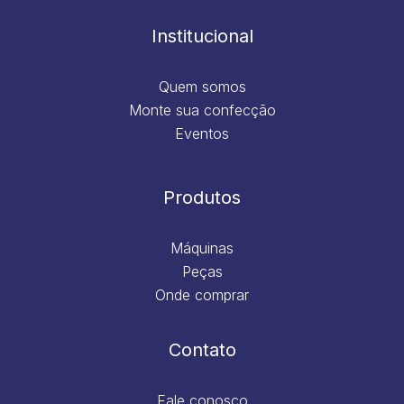
o
r
i
e
k
a
n
m
Institucional
Quem somos
Monte sua confecção
Eventos
Produtos
Máquinas
Peças
Onde comprar
Contato
Fale conosco