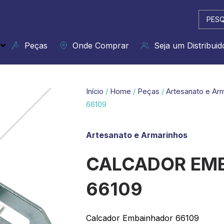
Pesqui
...
Peças
Onde Comprar
Seja um Distribuid
Início
/
Home
/
Peças
/
Artesanato e Ar
66109
Artesanato e Armarinhos
CALCADOR EM
66109
Calcador Embainhador 66109