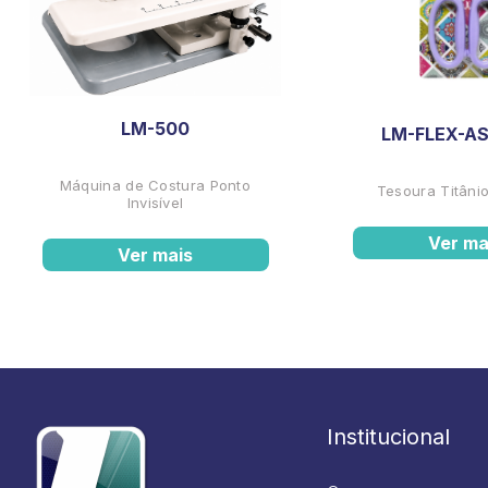
LM-500
LM-FLEX-AS
Máquina de Costura Ponto
Tesoura Titânio
Invisível
Ver ma
Ver mais
Institucional