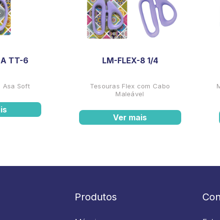
A TT-6
LM-FLEX-8 1/4
 Asa Soft
Tesouras Flex com Cabo
Maleável
is
Ver mais
Produtos
Con