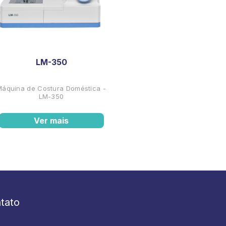
LM-350
Máquina de Costura Doméstica -
LM-350
Ver mais
tato