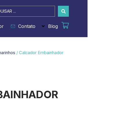
sar
or
Contato
Blog
marinhos
/ Calcador Embainhador
BAINHADOR