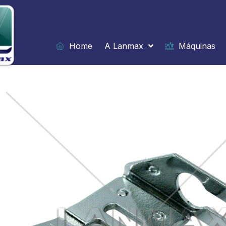
Ir
para
o
conteúdo
Home
A Lanmax
Máquinas