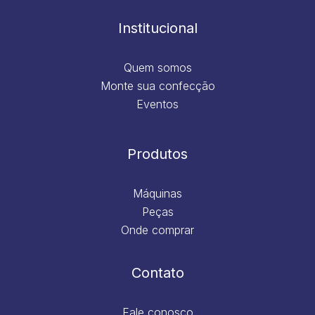
o
r
i
e
k
a
n
m
Institucional
Quem somos
Monte sua confecção
Eventos
Produtos
Máquinas
Peças
Onde comprar
Contato
Fale conosco