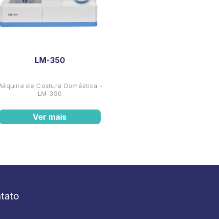
LM-350
Máquina de Costura Doméstica -
LM-350
Ver mais
tato