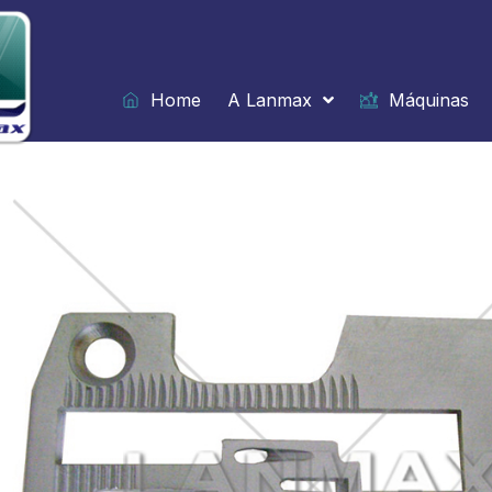
Ir
para
o
conteúdo
Home
A Lanmax
Máquinas