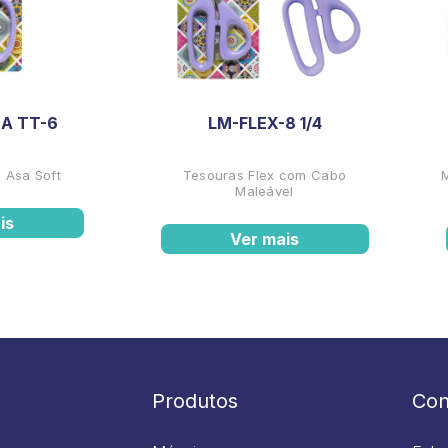
A TT-6
LM-FLEX-8 1/4
 Asa Soft
Tesouras Flex com Cabo
Maleável
is
Ver mais
Produtos
Con