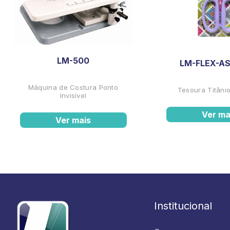
LM-500
LM-FLEX-AS
Máquina de Costura Ponto
Tesoura Titânio
Invisível
Ver ma
Ver mais
Institucional