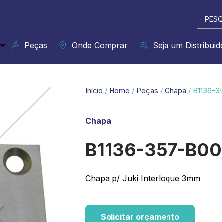
Pesqui
...
Peças
Onde Comprar
Seja um Distribuid
Início
/
Home
/
Peças
/
Chapa
/ B1136-3
Chapa
B1136-357-B00
Chapa p/ Juki Interloque 3mm
Solicitar orçamento