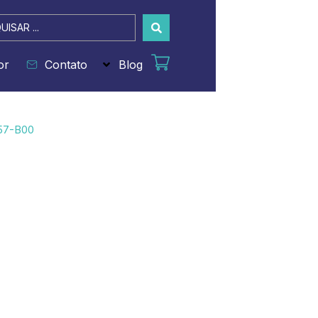
sar
or
Contato
Blog
57-B00