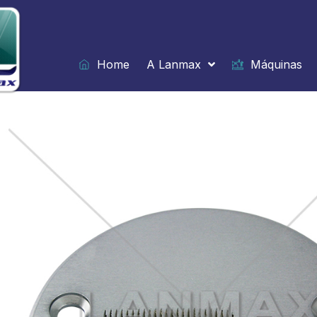
Ir
para
o
conteúdo
Home
A Lanmax
Máquinas