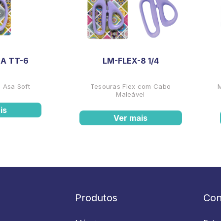
A TT-6
LM-FLEX-8 1/4
 Asa Soft
Tesouras Flex com Cabo
Maleável
is
Ver mais
Produtos
Con