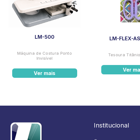
LM-500
LM-FLEX-AS
Máquina de Costura Ponto
Tesoura Titânio
Invisível
Ver ma
Ver mais
Institucional