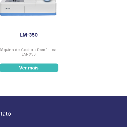
LM-350
Máquina de Costura Doméstica -
LM-350
Ver mais
tato