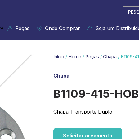
Pesqui
...
Peças
Onde Comprar
Seja um Distribuid
Início
/
Home
/
Peças
/
Chapa
/ B1109-4
Chapa
B1109-415-HOB
Chapa Transporte Duplo
Solicitar orçamento