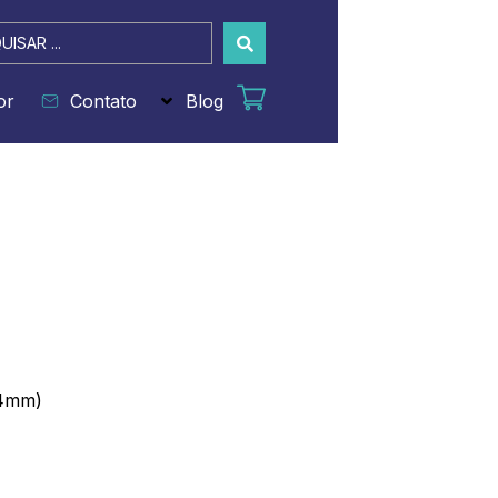
sar
or
Contato
Blog
,4mm)