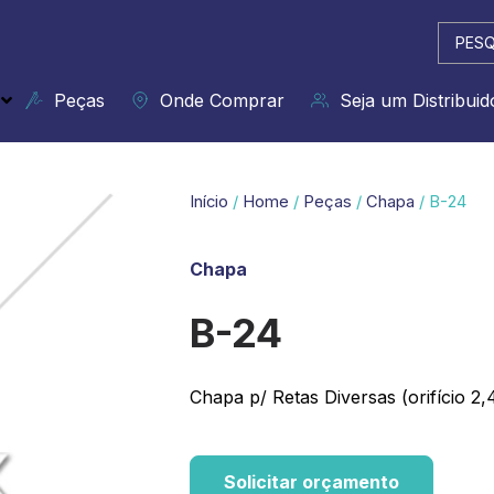
Pesqui
...
Peças
Onde Comprar
Seja um Distribuid
Início
/
Home
/
Peças
/
Chapa
/ B-24
Chapa
B-24
Chapa p/ Retas Diversas (orifício 2
Solicitar orçamento