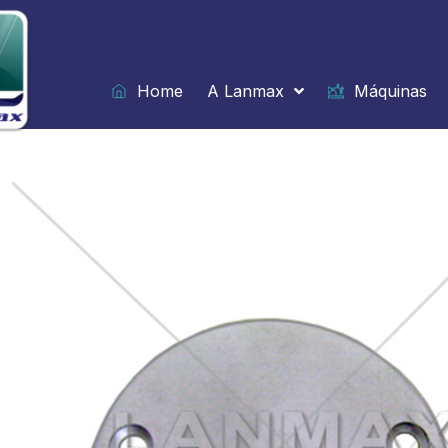
Ir
para
o
conteúdo
Home
A Lanmax
Máquinas