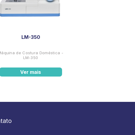
LM-350
Máquina de Costura Doméstica -
LM-350
Ver mais
tato