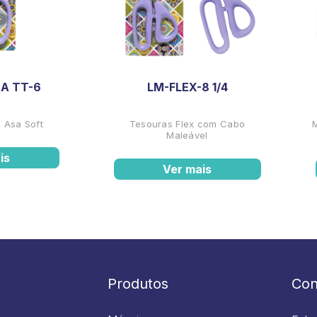
A TT-6
LM-FLEX-8 1/4
 Asa Soft
Tesouras Flex com Cabo
Maleável
is
Ver mais
Produtos
Con