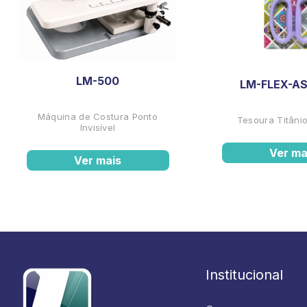
LM-500
LM-FLEX-AS
Máquina de Costura Ponto
Tesoura Titânio
Invisível
Ver ma
Ver mais
Institucional