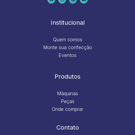
b
a
e
u
o
g
d
b
o
r
i
e
k
a
n
m
Institucional
Quem somos
Monte sua confecção
Eventos
Produtos
Máquinas
Peças
Onde comprar
Contato