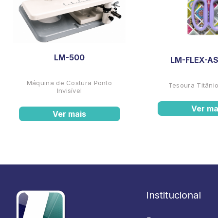
LM-500
LM-FLEX-AS
Máquina de Costura Ponto
Tesoura Titânio
Invisível
Ver ma
Ver mais
Institucional