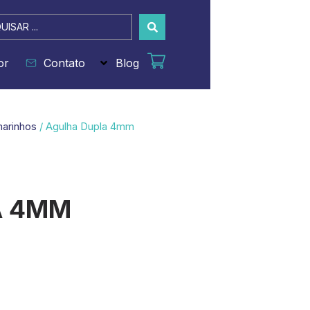
sar
or
Contato
Blog
marinhos
/ Agulha Dupla 4mm
A 4MM