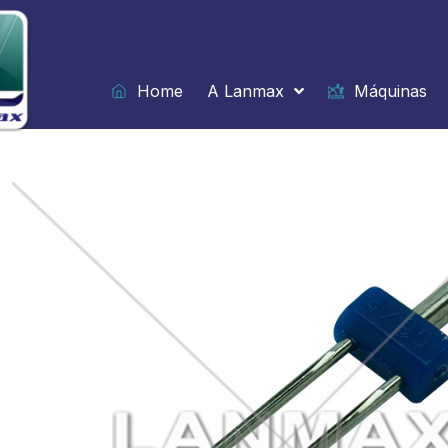
Ir
para
o
conteúdo
Home
A Lanmax
Máquinas