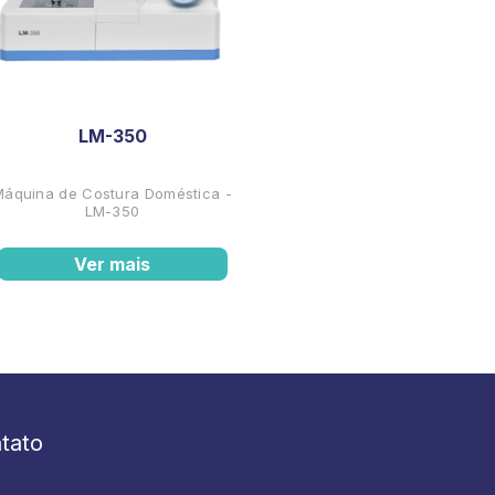
LM-350
Máquina de Costura Doméstica -
LM-350
Ver mais
tato