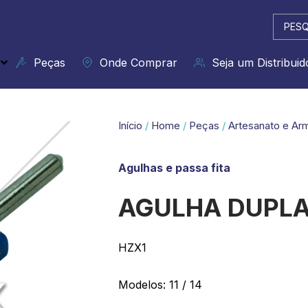
Pesqui
...
Peças
Onde Comprar
Seja um Distribuid
Início
/
Home
/
Peças
/
Artesanato e Ar
Agulhas e passa fita
AGULHA DUPL
HZX1
Modelos: 11 / 14