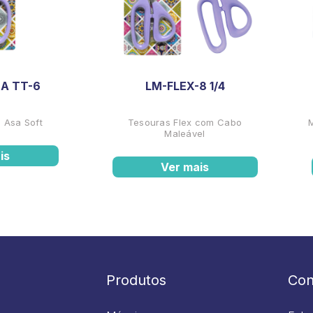
A TT-6
LM-FLEX-8 1/4
 Asa Soft
Tesouras Flex com Cabo
Maleável
is
Ver mais
Produtos
Con