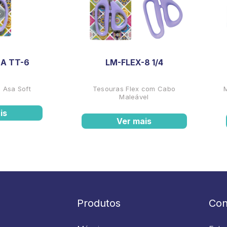
A TT-6
LM-FLEX-8 1/4
 Asa Soft
Tesouras Flex com Cabo
Maleável
is
Ver mais
Produtos
Con