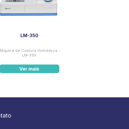
LM-350
Máquina de Costura Doméstica -
LM-350
Ver mais
tato