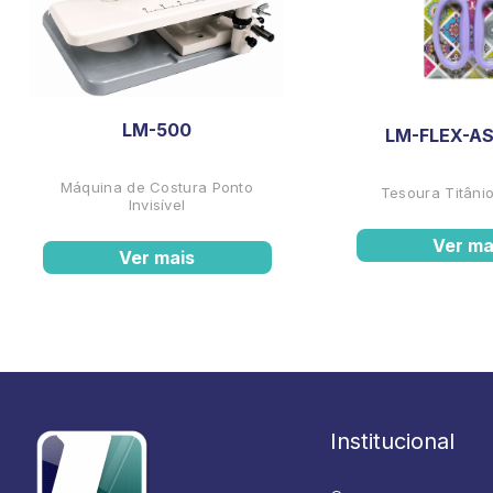
LM-500
LM-FLEX-AS
Máquina de Costura Ponto
Tesoura Titânio
Invisível
Ver ma
Ver mais
Institucional