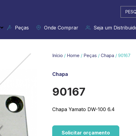
Pesqui
...
Peças
Onde Comprar
Seja um Distribuid
Início
/
Home
/
Peças
/
Chapa
/ 90167
Chapa
90167
Chapa Yamato DW-100 6.4
Solicitar orçamento