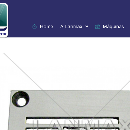
Ir
para
o
conteúdo
Home
A Lanmax
Máquinas