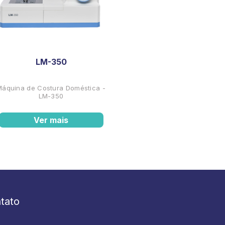
LM-350
Máquina de Costura Doméstica -
LM-350
Ver mais
tato