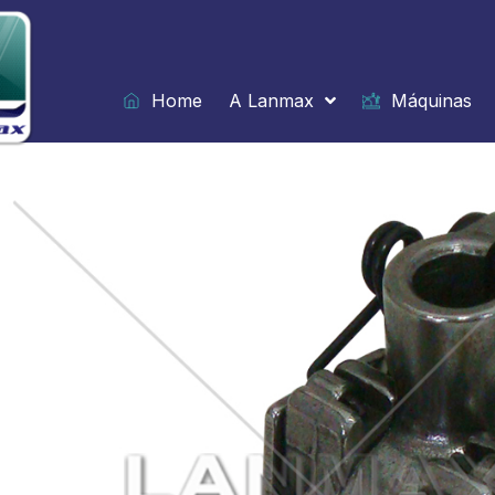
Ir
para
o
conteúdo
Home
A Lanmax
Máquinas