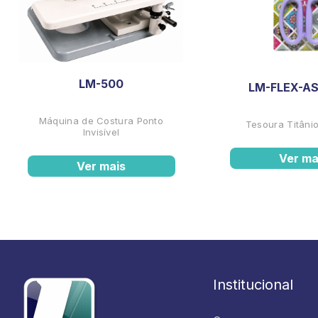
LM-500
LM-FLEX-AS
Máquina de Costura Ponto
Tesoura Titânio
Invisível
Ver ma
Ver mais
Institucional