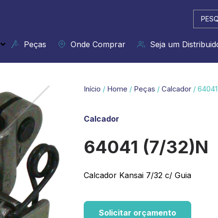
Pesqui
...
Peças
Onde Comprar
Seja um Distribuid
Início
/
Home
/
Peças
/
Calcador
/ 64041
Calcador
64041 (7/32)N
Calcador Kansai 7/32 c/ Guia
Solicitar orçamento