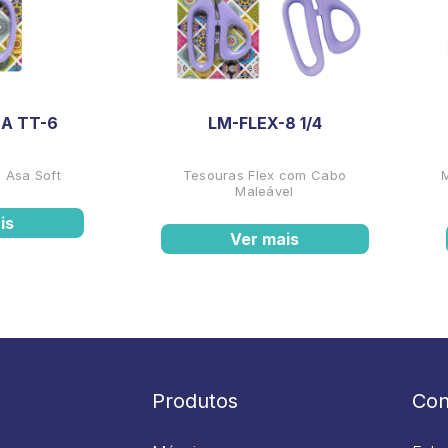
A TT-6
LM-FLEX-8 1/4
 Asa Soft
Tesouras Flex com Cabo
Maleável
is
Ver mais
Produtos
Con