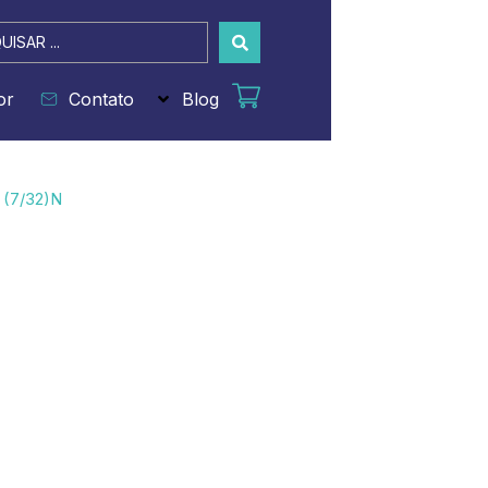
sar
or
Contato
Blog
 (7/32)N