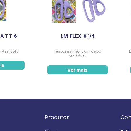
A TT-6
LM-FLEX-8 1/4
 Asa Soft
Tesouras Flex com Cabo
Maleável
is
Ver mais
Produtos
Con