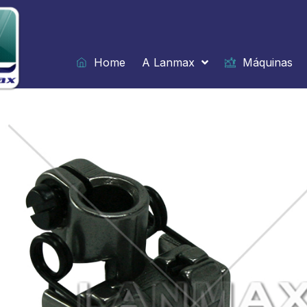
Ir
para
o
conteúdo
Home
A Lanmax
Máquinas