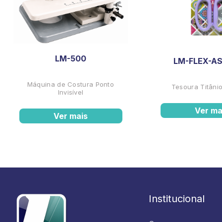
LM-500
LM-FLEX-AS
Máquina de Costura Ponto
Tesoura Titânio
Invisível
Ver ma
Ver mais
Institucional