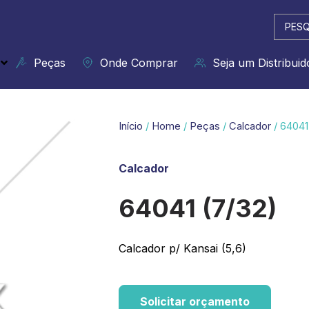
Pesqui
...
Peças
Onde Comprar
Seja um Distribuid
Início
/
Home
/
Peças
/
Calcador
/ 64041
Calcador
64041 (7/32)
Calcador p/ Kansai (5,6)
Solicitar orçamento