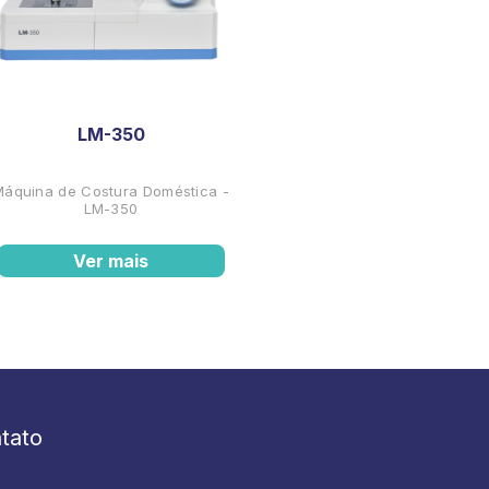
LM-350
Máquina de Costura Doméstica -
LM-350
Ver mais
tato