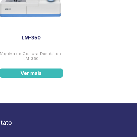
LM-350
Máquina de Costura Doméstica -
LM-350
Ver mais
tato