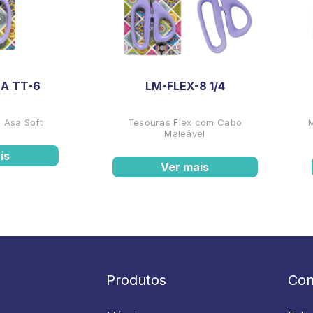
A TT-6
LM-FLEX-8 1/4
 Asa Soft
Tesouras Flex com Cabo
Maleável
is
Ver mais
Produtos
Con