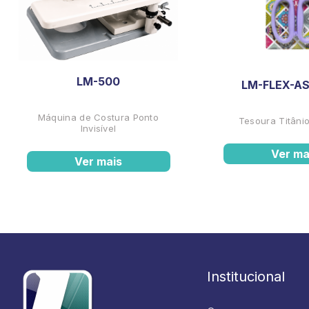
LM-500
LM-FLEX-AS
Máquina de Costura Ponto
Tesoura Titânio
Invisível
Ver ma
Ver mais
Institucional