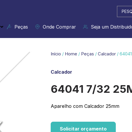
Pesqui
...
Peças
Onde Comprar
Seja um Distribuid
Início
/
Home
/
Peças
/
Calcador
/ 6404
Calcador
64041 7/32 2
Aparelho com Calcador 25mm
Solicitar orçamento