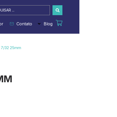
sar
or
Contato
Blog
1 7/32 25mm
5MM