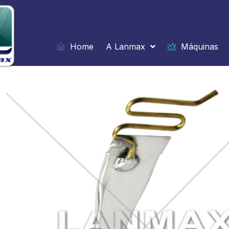
Ir
para
o
conteúdo
Home
A Lanmax
Máquinas