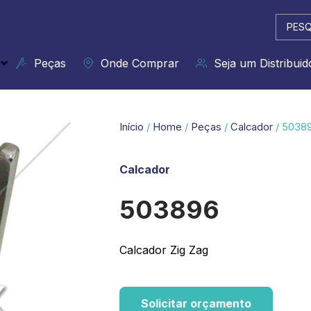
Pesqui
...
Peças
Onde Comprar
Seja um Distribuid
Início
/
Home
/
Peças
/
Calcador
/ 5038
Calcador
503896
Calcador Zig Zag
Solicitar orçamento