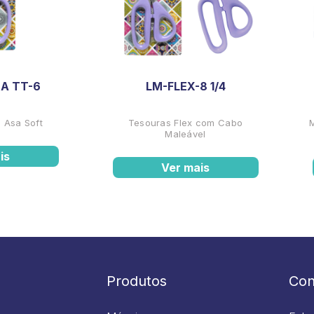
A TT-6
LM-FLEX-8 1/4
 Asa Soft
Tesouras Flex com Cabo
Maleável
is
Ver mais
Produtos
Con