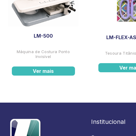
LM-500
LM-FLEX-AS
Máquina de Costura Ponto
Tesoura Titânio
Invisível
Ver ma
Ver mais
Institucional