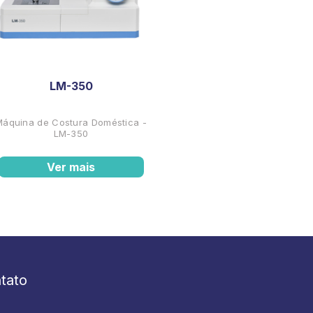
LM-350
Máquina de Costura Doméstica -
LM-350
Ver mais
tato