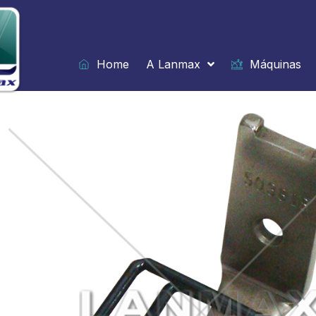
Ir
para
o
conteúdo
Home
A Lanmax
Máquinas