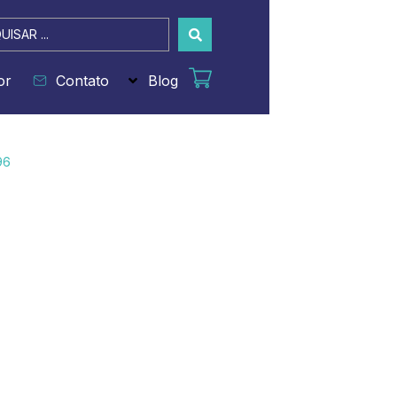
sar
or
Contato
Blog
96