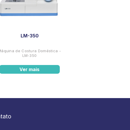
LM-350
Máquina de Costura Doméstica -
LM-350
Ver mais
tato