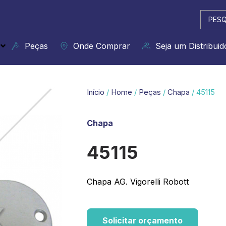
Pesqui
...
Peças
Onde Comprar
Seja um Distribuid
Início
/
Home
/
Peças
/
Chapa
/ 45115
Chapa
45115
Chapa AG. Vigorelli Robott
Solicitar orçamento