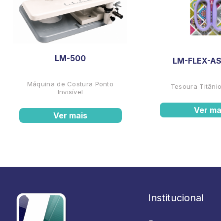
LM-500
LM-FLEX-AS
Máquina de Costura Ponto
Tesoura Titânio
Invisível
Ver ma
Ver mais
Institucional