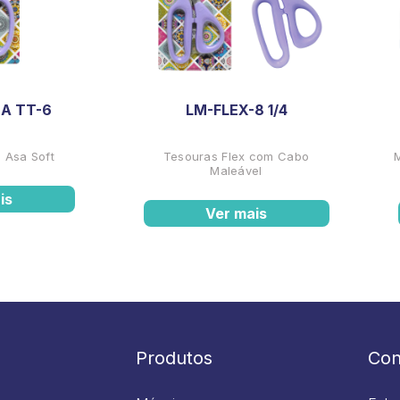
A TT-6
LM-FLEX-8 1/4
 Asa Soft
Tesouras Flex com Cabo
Maleável
is
Ver mais
Produtos
Con