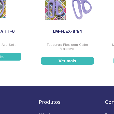
A TT-6
LM-FLEX-8 1/4
 Asa Soft
Tesouras Flex com Cabo
Maleável
is
Ver mais
Produtos
Con