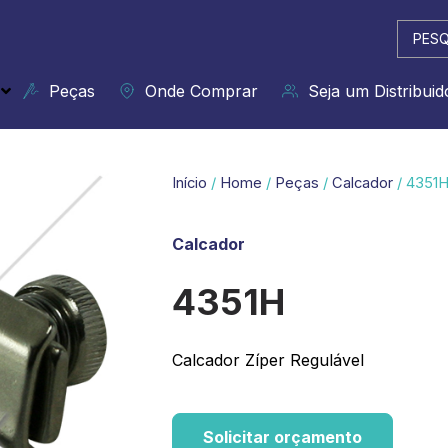
Pesqui
...
Peças
Onde Comprar
Seja um Distribuid
Início
/
Home
/
Peças
/
Calcador
/ 4351
Calcador
4351H
Calcador Zíper Regulável
Solicitar orçamento