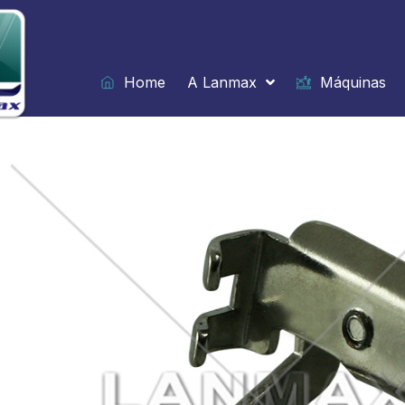
Ir
para
o
conteúdo
Home
A Lanmax
Máquinas