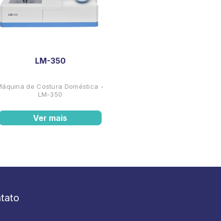
LM-350
Máquina de Costura Doméstica -
LM-350
Ver mais
tato