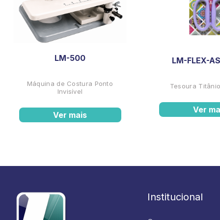
LM-500
LM-FLEX-AS
Máquina de Costura Ponto
Tesoura Titânio
Invisível
Ver ma
Ver mais
Institucional