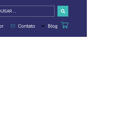
sar
or
Contato
Blog
H