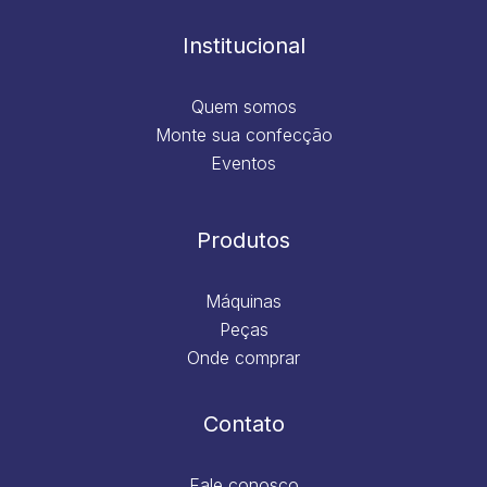
o
r
i
e
k
a
n
m
Institucional
Quem somos
Monte sua confecção
Eventos
Produtos
Máquinas
Peças
Onde comprar
Contato
Fale conosco