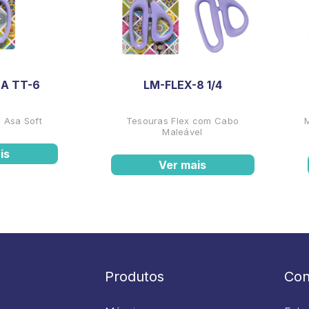
A TT-6
LM-FLEX-8 1/4
 Asa Soft
Tesouras Flex com Cabo
Maleável
is
Ver mais
Produtos
Con