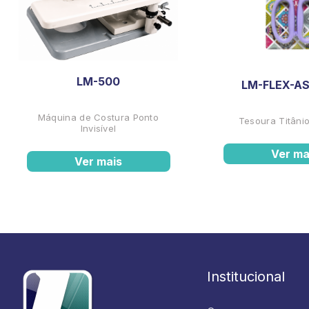
LM-500
LM-FLEX-AS
Máquina de Costura Ponto
Tesoura Titânio
Invisível
Ver ma
Ver mais
Institucional