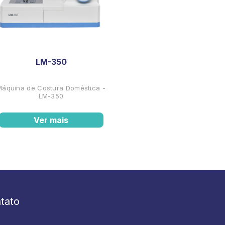
LM-350
Máquina de Costura Doméstica -
LM-350
Ver mais
tato