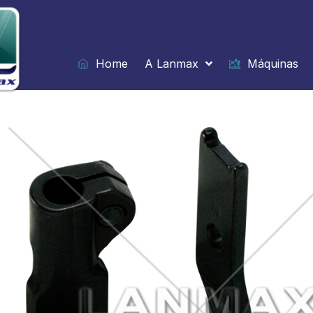
Ir
para
o
conteúdo
Home
A Lanmax
Máquinas