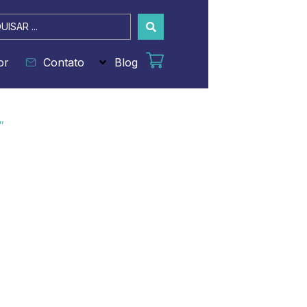
sar
or
Contato
Blog
″