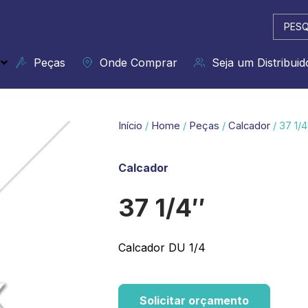
Pesqui
...
Peças
Onde Comprar
Seja um Distribuid
Início
/
Home
/
Peças
/
Calcador
/ 37 1/4
Calcador
37 1/4″
Calcador DU 1/4
Solicitar orçamento